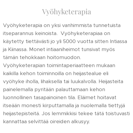
Vyöhyketerapia
Vyöhyketerapia on yksi vanhimmista tunnetuista
itseparannus keinoista. Vyöhyketerapiaa on
käytetty tiettävästi jo yli 5000 vuotta sitten Intiassa
ja Kiinassa. Monet intiaaniheimot tunsivat myös
tämän tehokkaan hoitomuodon.
Vyöhyketerapian toimintaperiaatteen mukaan
kaikilla kehon toiminnoilla on heijastealue eli
vyöhyke iholla, lihaksella tai luukalvolla. Heijasteita
painelemalla pyritään palauttamaan kehon
luonnollinen tasapainoinen tila. Eläimet hoitavat
itseään monesti kirputtamalla ja nuolemalla tiettyjä
heijastepisteitä. Jos lemmikkisi tekee tätä toistuvasti
kannattaa selvittää oireiden alkusyy.