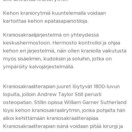
Kehon kraniorytmiä kuuntelemalla voidaan
kartoittaa kehon epätasapainotiloja.
Kraniosakraalijärjestelmä on yhteydessä
keskushermostoon. Hermosto kontrolloi ja ohjaa
kehon eri järjestelmiä, näin ollen kraniolla vaikutusta
myös sisäelimiin, kudoksiin ja soluihin, jotka on
ympäröity kalvojärjestelmällä.
Kraniosakraaliterapian juuret löytyvät 1800-luvun
lopulta, jolloin Andrew Taylor Still perusti
osteopatian. Stillin opissa William Garner Sutherland
löysi kehon kraniosakraalirytmin, jonka pohjalta hän
alkoi kehittämään kraniosakraaliterapiaa.
Kraniosakraaliterapian isänä voidaan pitää kirurgi ja