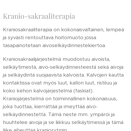
Kranio-sakraaliterapia
Kraniosakraaliterapia on kokonaisvaltainen, lempeä
ja syvästi rentouttava hoitomuoto jossa
tasapainotetaan aivoselkäydinnestekiertoa.
Kraniosakraalijärjestelmä muodostuu aivoista,
selkäytimestä, aivo-selkäydinnesteestä sekä aivoja
ja selkäydintä suojaavista kalvoista. Kalvojen kautta
kontaktissa ovat myös luut, kallon luut, ristiluu ja
koko kehon kalvojärjestelmä (faskiat).
Kraniojärjestelmä on toiminnallinen kokonaisuus,
joka tuottaa, kierrättää ja imeyttää aivo-
selkäydinnestettä. Tämä neste mm. ympäröi ja
huuhtelee aivoja ja se liikkuu selkäytimessä ja tämä
liike aiheuttaa kraniorytmin.